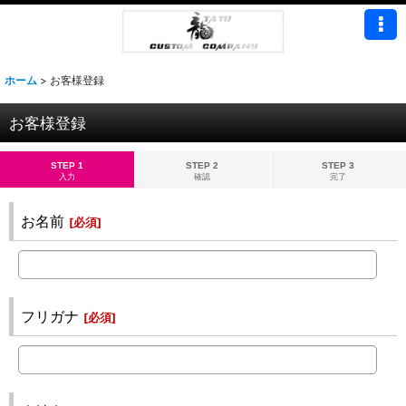
ホーム
>
お客様登録
お客様登録
STEP 1
STEP 2
STEP 3
入力
確認
完了
お名前
[
必須
]
フリガナ
[
必須
]