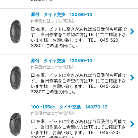
原付 タイヤ交換 120/90-10
作業受付はまずお電話を！
□ 在庫、ピットに空きがあれば当日受付も可能で
す。 当日作業をご希望の方はTELにてご確認下さ
います様、お願い致します。 TEL 045-520-
3280□ご希望の日にち…
原付 タイヤ交換 130/90-10
作業受付はまずお電話を！
□ 在庫、ピットに空きがあれば当日受付も可能で
す。 当日作業をご希望の方はTELにてご確認下さ
います様、お願い致します。 TEL 045-520-
3280□ご希望の日にち…
100~155cc タイヤ交換 140/70-12
作業受付はまずお電話を！
□ 在庫、ピットに空きがあれば当日受付も可能で
す。 当日作業をご希望の方はTELにてご確認下さ
います様、お願い致します。 TEL 045-520-
3280□ご希望の日にち…