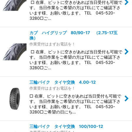
□ 在庫、ピットに空きがあれば当日受付も可能で
す。 当日作業をご希望の方はTELにてご確認下さ
います様、お願い致します。 TEL 045-520-
3280□ご…
カブ ハイグリップ 80/90-17 （2.75-17互
換）
作業受付はまずお電話を！
□ 在庫、ピットに空きがあれば当日受付も可能で
す。 当日作業をご希望の方はTELにてご確認下さ
います様、お願い致します。 TEL 045-520-
3280□ご…
三輪バイク タイヤ交換 4.00-12
作業受付はまずお電話を！
□ 在庫、ピットに空きがあれば当日受付も可能で
す。 当日作業をご希望の方はTELにてご確認下さ
います様、お願い致します。 TEL 045-520-
3280□ご希望の日にち…
三輪バイク タイヤ交換 100/100-12